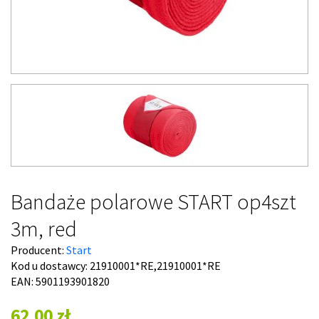
Bandaże polarowe START op4szt
3m, red
Producent:
Start
Kod u dostawcy:
21910001*RE,21910001*RE
EAN: 5901193901820
62,00 zł