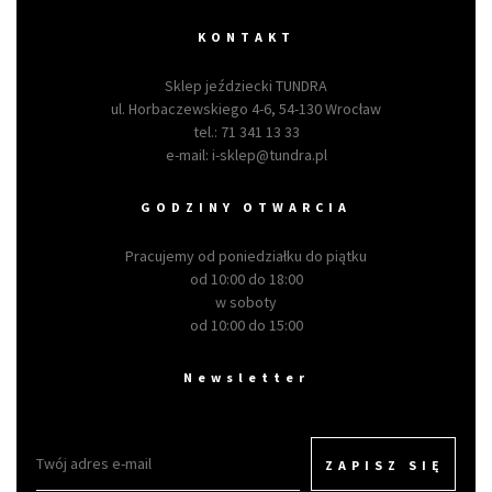
KONTAKT
Sklep jeździecki TUNDRA
ul. Horbaczewskiego 4-6, 54-130 Wrocław
tel.:
71 341 13 33
e-mail:
i-sklep@tundra.pl
GODZINY OTWARCIA
Pracujemy od poniedziałku do piątku
od 10:00 do 18:00
w soboty
od 10:00 do 15:00
Newsletter
ZAPISZ SIĘ