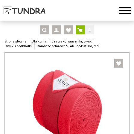
0
Strona główna
Dla konia
Czapraki, nauszniki, owijki
Owijki i podkładki
Bandaże polarowe START op4szt 3m, red