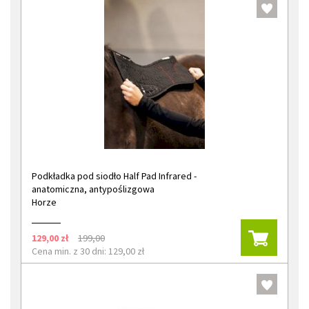
Podkładka pod siodło Half Pad Infrared -
anatomiczna, antypoślizgowa
Horze
129,00 zł
199,00
Cena min. z 30 dni: 129,00 zł