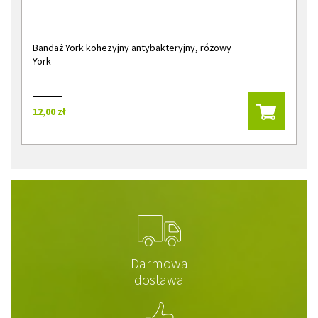
Bandaż York kohezyjny antybakteryjny, różowy
York
12,00 zł
Darmowa
dostawa