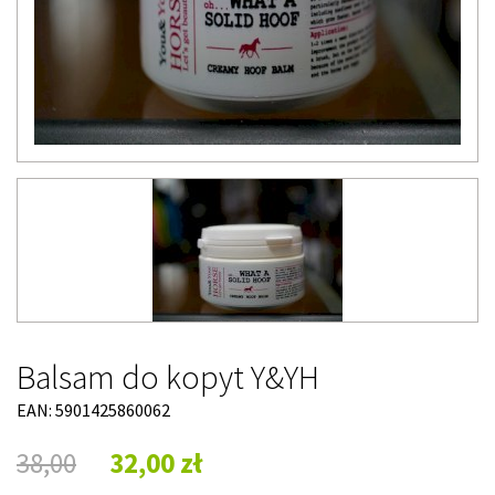
Balsam do kopyt Y&YH
EAN: 5901425860062
38,00
32,00 zł