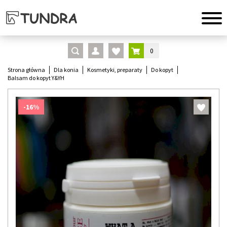
0
Strona główna
Dla konia
Kosmetyki, preparaty
Do kopyt
Balsam do kopyt Y&YH
-16%