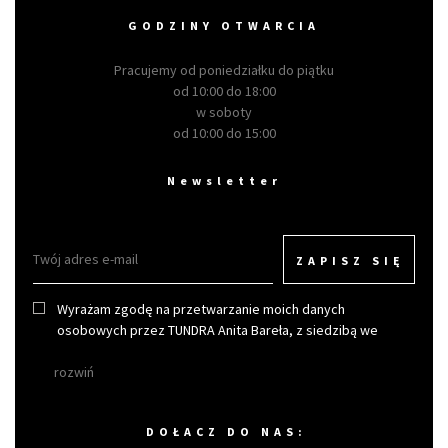
GODZINY OTWARCIA
Pracujemy od poniedziałku do piątku
od 10:00 do 18:00
w soboty
od 10:00 do 15:00
Newsletter
ZAPISZ SIĘ
Wyrażam zgodę na przetwarzanie moich danych
osobowych przez TUNDRA Anita Bareła, z siedzibą we
Wrocławiu w celu otrzymywania newslettera.
rozwiń
DOŁACZ DO NAS: