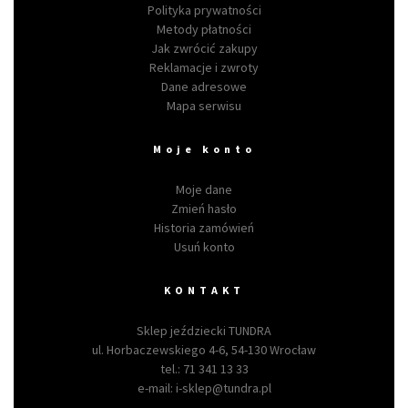
Polityka prywatności
Metody płatności
Jak zwrócić zakupy
Reklamacje i zwroty
Dane adresowe
Mapa serwisu
Moje konto
Moje dane
Zmień hasło
Historia zamówień
Usuń konto
KONTAKT
Sklep jeździecki TUNDRA
ul. Horbaczewskiego 4-6, 54-130 Wrocław
tel.:
71 341 13 33
e-mail:
i-sklep@tundra.pl