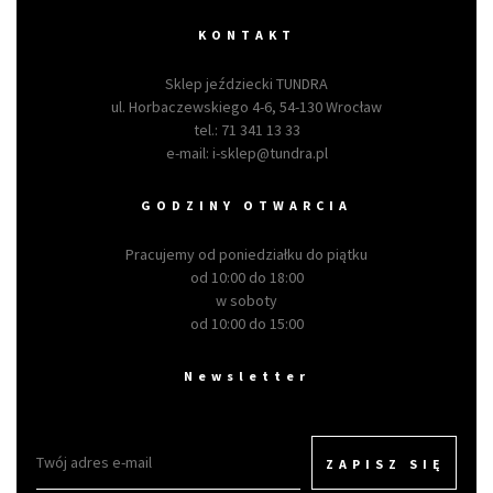
KONTAKT
Sklep jeździecki TUNDRA
ul. Horbaczewskiego 4-6, 54-130 Wrocław
tel.:
71 341 13 33
e-mail:
i-sklep@tundra.pl
GODZINY OTWARCIA
Pracujemy od poniedziałku do piątku
od 10:00 do 18:00
w soboty
od 10:00 do 15:00
Newsletter
ZAPISZ SIĘ