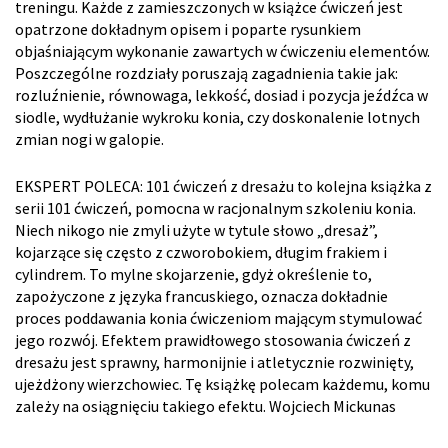
treningu. Każde z zamieszczonych w książce ćwiczeń jest
opatrzone dokładnym opisem i poparte rysunkiem
objaśniającym wykonanie zawartych w ćwiczeniu elementów.
Poszczególne rozdziały poruszają zagadnienia takie jak:
rozluźnienie, równowaga, lekkość, dosiad i pozycja jeźdźca w
siodle, wydłużanie wykroku konia, czy doskonalenie lotnych
zmian nogi w galopie.
EKSPERT POLECA: 101 ćwiczeń z dresażu to kolejna książka z
serii 101 ćwiczeń, pomocna w racjonalnym szkoleniu konia.
Niech nikogo nie zmyli użyte w tytule słowo „dresaż”,
kojarzące się często z czworobokiem, długim frakiem i
cylindrem. To mylne skojarzenie, gdyż określenie to,
zapożyczone z języka francuskiego, oznacza dokładnie
proces poddawania konia ćwiczeniom mającym stymulować
jego rozwój. Efektem prawidłowego stosowania ćwiczeń z
dresażu jest sprawny, harmonijnie i atletycznie rozwinięty,
ujeżdżony wierzchowiec. Tę książkę polecam każdemu, komu
zależy na osiągnięciu takiego efektu. Wojciech Mickunas