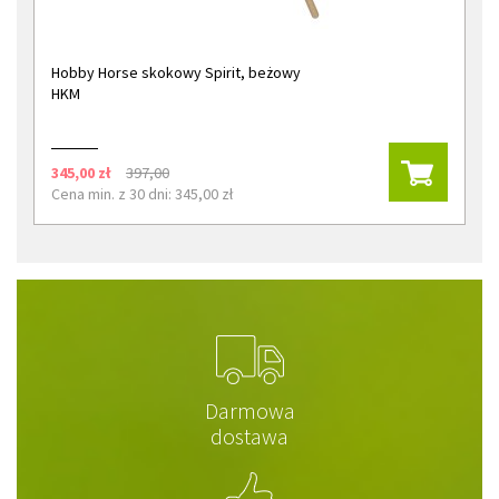
Hobby Horse skokowy Spirit, beżowy
HKM
345,00 zł
397,00
Cena min. z 30 dni: 345,00 zł
Darmowa
dostawa